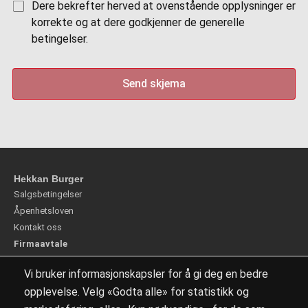
Dere bekrefter herved at ovenstående opplysninger er
korrekte og at dere godkjenner de generelle
betingelser.
Send skjema
Hekkan Burger
Salgsbetingelser
Åpenhetsloven
Kontakt oss
Firmaavtale
Personvern
Vi bruker informasjonskapsler for å gi deg en bedre
Våre avdelinger
opplevelse. Velg «Godta alle» for statistikk og
Logg inn